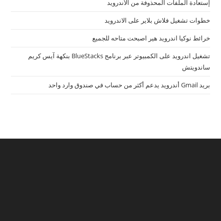
إستعادة الملفات المحذوفة من الأندرويد
خطوات تشغيل فلاش بلاير على الاندرويد
خرائط نوكيا اندرويد هير اصبحت متاحه للجميع
تشغيل اندرويد على الكمبيوتر عبر برنامج BlueStacks بنكهة آيس كريم
ساندويتش
بريد Gmail أندرويد يدعم أكثر من حساب في صندوق وارد واحد