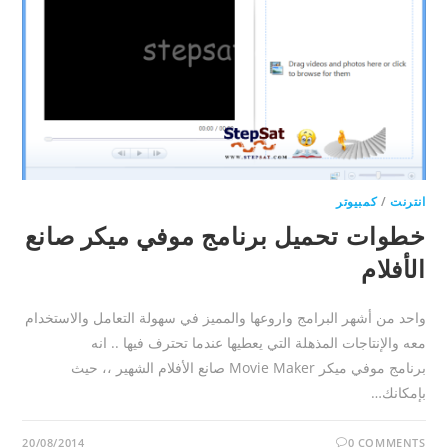
انترنت
/
كمبيوتر
خطوات تحميل برنامج موفي ميكر صانع
الأفلام
واحد من أشهر البرامج واروعها والمميز في سهولة التعامل والاستخدام
معه والإنتاجات المذهلة التي يعطيها عندما تحترف فيها .. انه
برنامج موفي ميكر Movie Maker صانع الأفلام الشهير ،، حيث
بإمكانك…
20/08/2014
0 COMMENTS