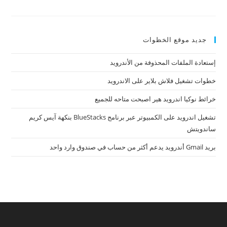
جديد موقع الخظوات
إستعادة الملفات المحذوفة من الأندرويد
خطوات تشغيل فلاش بلاير على الاندرويد
خرائط نوكيا اندرويد هير اصبحت متاحه للجميع
تشغيل اندرويد على الكمبيوتر عبر برنامج BlueStacks بنكهة آيس كريم
ساندويتش
بريد Gmail أندرويد يدعم أكثر من حساب في صندوق وارد واحد