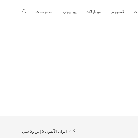
ت
كمبيوتر
موبايلات
يو تيوب
مـنـوعـات
>
الوان الآيفون 5 إس و5 سي