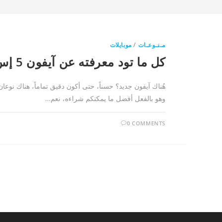
مـنـوعـات
/
موبايلات
كل ما تود معرفته عن آيفون 5 إس و5 سي
وهو بالفعل أفضل ما يمكنكم شراءه، نعم…
0 COMMENTS