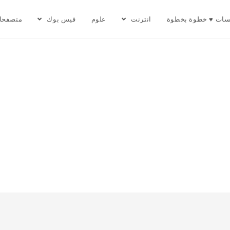
سات ♥ خطوة بخطوة
انترنت
علوم
فيس بوك
متصفحا