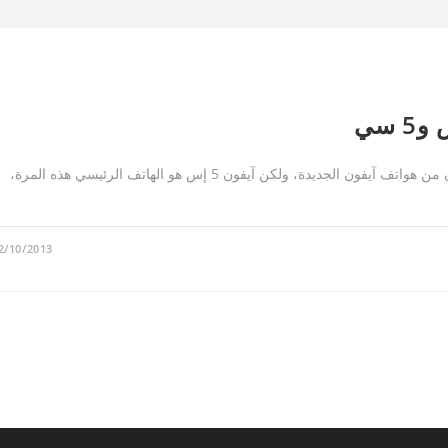
هُناك آيفون جديد؟ حسناً، حتى أكون دقيق تماماً، هناك نوعان من هواتف آيفون الجديدة، ولكن آيفون 5 إس هو الهاتف الرئيسي هذه المرة،
2/10/2013