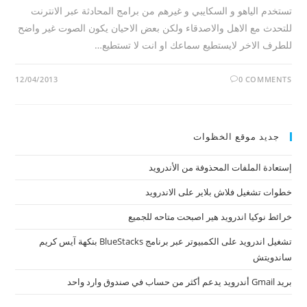
تستخدم الياهو و السكايبي و غيرهم من برامج المحادثة عبر الانترنت
للتحدث مع الاهل والاصدقاء ولكن بعض الاحيان يكون الصوت غير واضح
للطرف الاخر لايستطيع سماعك او انت لا تستطيع…
12/04/2013
0 COMMENTS
جديد موقع الخظوات
إستعادة الملفات المحذوفة من الأندرويد
خطوات تشغيل فلاش بلاير على الاندرويد
خرائط نوكيا اندرويد هير اصبحت متاحه للجميع
تشغيل اندرويد على الكمبيوتر عبر برنامج BlueStacks بنكهة آيس كريم
ساندويتش
بريد Gmail أندرويد يدعم أكثر من حساب في صندوق وارد واحد