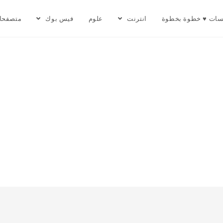
سات ♥ خطوة بخطوة
انترنت
علوم
فيس بوك
متصفحا