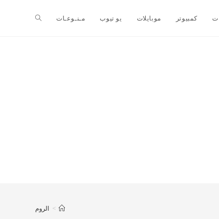
ت
كمبيوتر
موبايلات
يو تيوب
مـنـوعـات
>
الروم