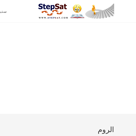
ستب
الروم