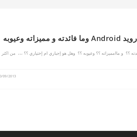
 في نظام اندرويد Android ؟؟ وما فائدته ؟؟ و ماامميزاته ؟؟ وعيوبه ؟؟ وهل هو إجباري ام إختياري ؟؟ ،،، من اكثر
0/09/2013