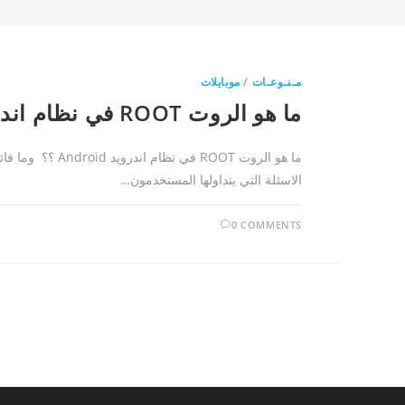
مـنـوعـات
/
موبايلات
ما هو الروت ROOT في نظام اندرويد Android وما فائدته و مميزاته وعيوبه
ما هو الروت ROOT
الاسئلة التي يتداولها المستخدمون…
0 COMMENTS