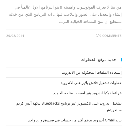
من منا لا يعرف الفوتوشوب واهميته !! هو البرنامج الاول عالمياً في
إنشاء والتعديل على الصور والتلاعب فيها .. انه البرنامج الذي من خلاله
تستطيع ان نتتج المشاهد الخيالية التي…
20/08/2014
0 COMMENTS
جديد موقع الخظوات
إستعادة الملفات المحذوفة من الأندرويد
خطوات تشغيل فلاش بلاير على الاندرويد
خرائط نوكيا اندرويد هير اصبحت متاحه للجميع
تشغيل اندرويد على الكمبيوتر عبر برنامج BlueStacks بنكهة آيس كريم
ساندويتش
بريد Gmail أندرويد يدعم أكثر من حساب في صندوق وارد واحد