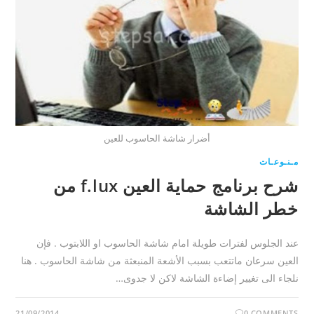
أضرار شاشة الحاسوب للعين
مـنـوعـات
شرح برنامج حماية العين f.lux من
خطر الشاشة
عند الجلوس لفترات طويلة امام شاشة الحاسوب او اللابتوب . فإن
العين سرعان ماتتعب بسبب الأشعة المنبعثة من شاشة الحاسوب . هنا
نلجاء الى تغيير إضاءة الشاشة لاكن لا جدوى…
21/09/2014
0 COMMENTS