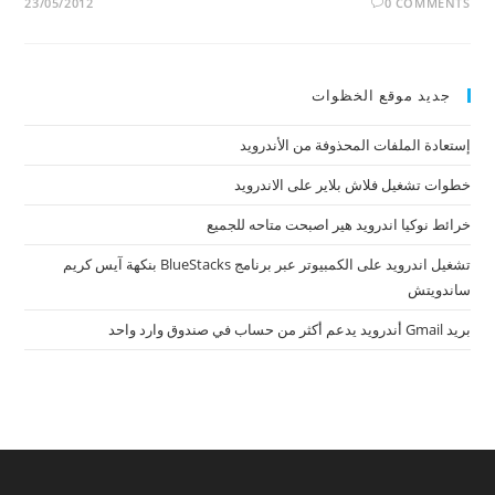
23/05/2012
0 COMMENTS
جديد موقع الخظوات
إستعادة الملفات المحذوفة من الأندرويد
خطوات تشغيل فلاش بلاير على الاندرويد
خرائط نوكيا اندرويد هير اصبحت متاحه للجميع
تشغيل اندرويد على الكمبيوتر عبر برنامج BlueStacks بنكهة آيس كريم
ساندويتش
بريد Gmail أندرويد يدعم أكثر من حساب في صندوق وارد واحد