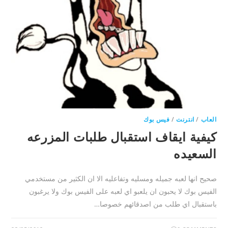
العاب
/
انترنت
/
فيس بوك
كيفية ايقاف استقبال طلبات المزرعه
السعيده
صحيح انها لعبه جميله ومسليه وتفاعليه الا ان الكثير من مستخدمي
الفيس بوك لا يحبون ان يلعبو اي لعبه على الفيس بوك ولا يرغبون
باستقبال اي طلب من اصدقائهم خصوصا…