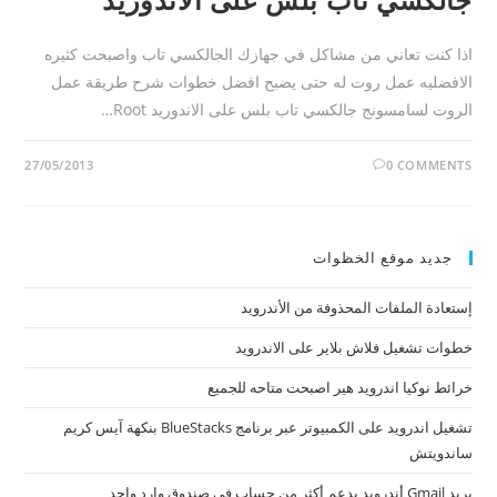
اذا كنت تعاني من مشاكل في جهازك الجالكسي تاب واصبحت كثيره
الافضليه عمل روت له حتى يضبح افضل خطوات شرح طريقة عمل
الروت لسامسونج جالكسي تاب بلس على الاندوريد Root…
27/05/2013
0 COMMENTS
جديد موقع الخظوات
إستعادة الملفات المحذوفة من الأندرويد
خطوات تشغيل فلاش بلاير على الاندرويد
خرائط نوكيا اندرويد هير اصبحت متاحه للجميع
تشغيل اندرويد على الكمبيوتر عبر برنامج BlueStacks بنكهة آيس كريم
ساندويتش
بريد Gmail أندرويد يدعم أكثر من حساب في صندوق وارد واحد