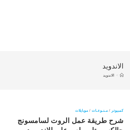
الاندويد
>
الاندويد
كمبيوتر
/
مـنـوعـات
/
موبايلات
شرح طريقة عمل الروت لسامسونج
جالكسي تاب بلس على الاندوريد