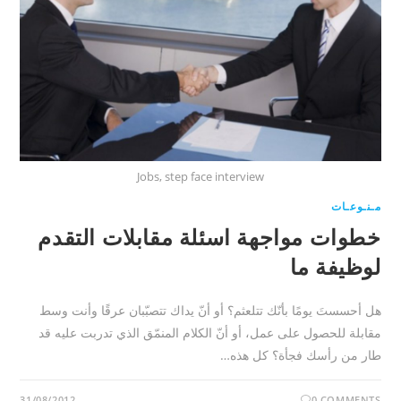
Jobs, step face interview
مـنـوعـات
خطوات مواجهة اسئلة مقابلات التقدم
لوظيفة ما
هل أحسستَ يومًا بأنّك تتلعثم؟ أو أنّ يداك تتصبّبان عرقًا وأنت وسط
مقابلة للحصول على عمل، أو أنّ الكلام المنمّق الذي تدربت عليه قد
طار من رأسك فجأة؟ كل هذه…
31/08/2012
0 COMMENTS