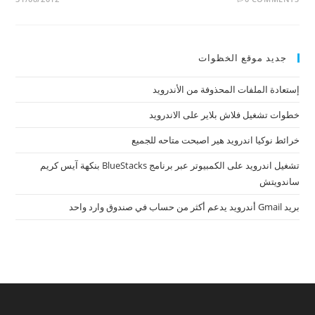
جديد موقع الخظوات
إستعادة الملفات المحذوفة من الأندرويد
خطوات تشغيل فلاش بلاير على الاندرويد
خرائط نوكيا اندرويد هير اصبحت متاحه للجميع
تشغيل اندرويد على الكمبيوتر عبر برنامج BlueStacks بنكهة آيس كريم
ساندويتش
بريد Gmail أندرويد يدعم أكثر من حساب في صندوق وارد واحد