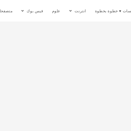
سات ♥ خطوة بخطوة
انترنت
علوم
فيس بوك
متصفحا