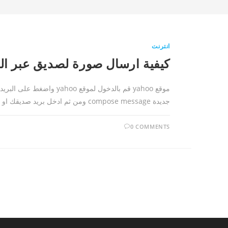
انترنت
كيفية ارسال صورة لصديق عبر الي
جديدة compose message ومن ثم ادخل بريد صديقك او اصدقاءك الالكتروني المراد ارسال الصورة لهم
0 COMMENTS