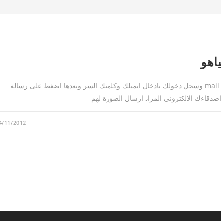
اهو
موقع yahoo قم بالدخول لموقع yahoo واضغط على البريد mail وسجل دخولك بادخال ايميلك وكلمتك السر وبعدها اضغط على رسالة
4/11/2012