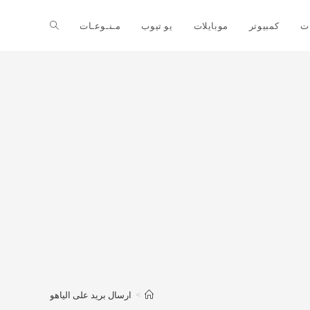
ت
كمبيوتر
موبايلات
يو تيوب
مـنـوعـات
>
ارسال بريد على الياهو