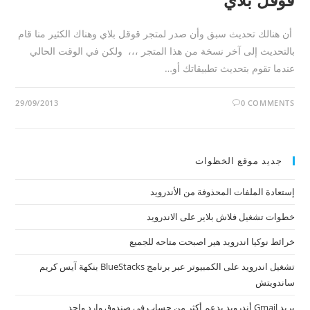
أن هنالك تحديث سبق وأن صدر لمتجر قوقل بلاي وهناك الكثير منا قام
بالتحديث إلى آخر نسخة من هذا المتجر ،،، ولكن في الوقت الحالي
عندما تقوم بتحديث تطبيقاتك أو…
29/09/2013
0 COMMENTS
جديد موقع الخظوات
إستعادة الملفات المحذوفة من الأندرويد
خطوات تشغيل فلاش بلاير على الاندرويد
خرائط نوكيا اندرويد هير اصبحت متاحه للجميع
تشغيل اندرويد على الكمبيوتر عبر برنامج BlueStacks بنكهة آيس كريم
ساندويتش
بريد Gmail أندرويد يدعم أكثر من حساب في صندوق وارد واحد