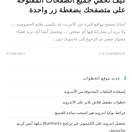
على متصفحك بضغطة زر واحدة
أحيانا نتصفح مواقع كثيرة عبر الأنترنت قد تكتسي طابع الخصوصية ،،،
ولا نريد أن يشاركنا فيها أي شخص ،،، ويحصل أيضا أنك تريد قضاء
مشوار صغير ثم الرجوع إلى حاسوبك دون…
07/09/2013
0 COMMENTS
جديد موقع الخظوات
إستعادة الملفات المحذوفة من الأندرويد
خطوات تشغيل فلاش بلاير على الاندرويد
خرائط نوكيا اندرويد هير اصبحت متاحه للجميع
تشغيل اندرويد على الكمبيوتر عبر برنامج BlueStacks بنكهة آيس كريم
ساندويتش