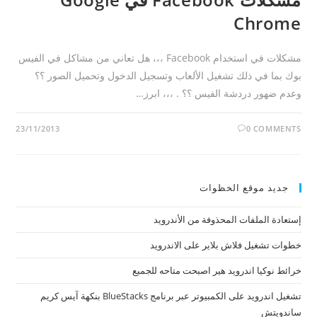
Chrome
مشكلات في استخدام Facebook ،،، هل تعاني من مشاكل في الفيس
بوك بما في ذلك تشغيل الألعاب وتسجيل الدخول وتحميل الصور ؟؟
وعدم ضهور دردشة الفيس ؟؟ . ،،، ابرز…
23/11/2013
0 COMMENTS
جديد موقع الخظوات
إستعادة الملفات المحذوفة من الأندرويد
خطوات تشغيل فلاش بلاير على الاندرويد
خرائط نوكيا اندرويد هير اصبحت متاحه للجميع
تشغيل اندرويد على الكمبيوتر عبر برنامج BlueStacks بنكهة آيس كريم
ساندويتش